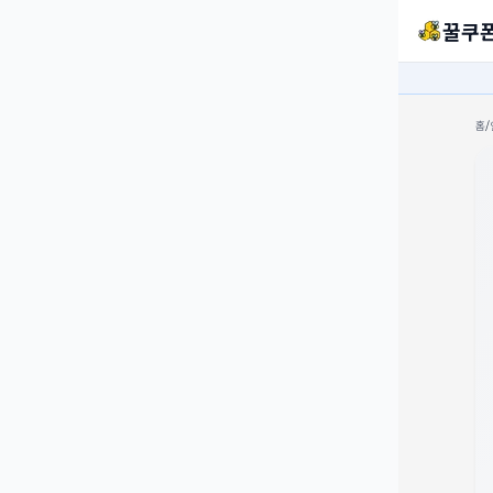
꿀쿠
홈
/