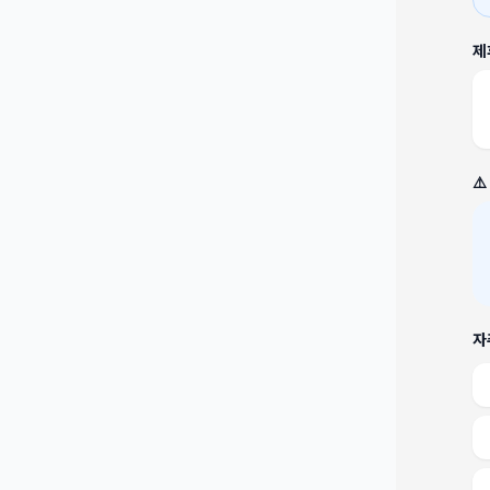
제
⚠
자