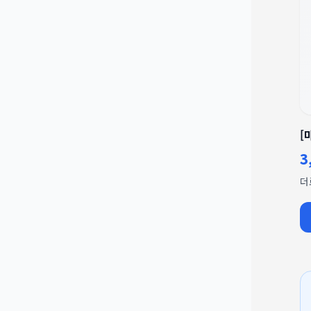
[
3
더