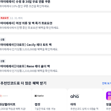
[마이테레사] 수령 후 30일 무료 반품 쿠폰
마이테레사 10% 할인 쿠폰 조건을 확인하세요.
12. 31.까지
프로모션
[마이테레사] 여성 의류 및 백 특가 프로모션
마이테레사에서 진행 중인 프로모션 혜택을 확인하세요.
상품
[마이테레사][더로우] Cecily 레더 토트 백
마이테레사 인기상품 3,010,000원 혜택을 확인하세요.
상품
[마이테레사][더로우] Rene 레더 숄더 백
마이테레사 인기상품 2,210,000원 혜택을 확인하세요.
 추천인코드로 더 많은 혜택 받기
전체 보
대상웰라이프
캡컷
아하
영
3,000원 적립금 혜택 지급!
7일간 무료 사용 가능
추천인코드 입력 시 6캡슐 적
추천인