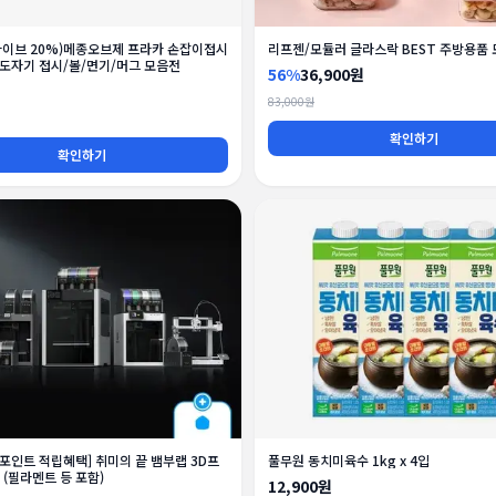
라이브 20%)메종오브제 프라카 손잡이접시
리프젠/모듈러 글라스락 BEST 주방용품
외 도자기 접시/볼/면기/머그 모음전
56%
36,900원
83,000원
확인하기
확인하기
 포인트 적립혜택] 취미의 끝 뱀부랩 3D프
풀무원 동치미육수 1kg x 4입
 (필라멘트 등 포함)
12,900원