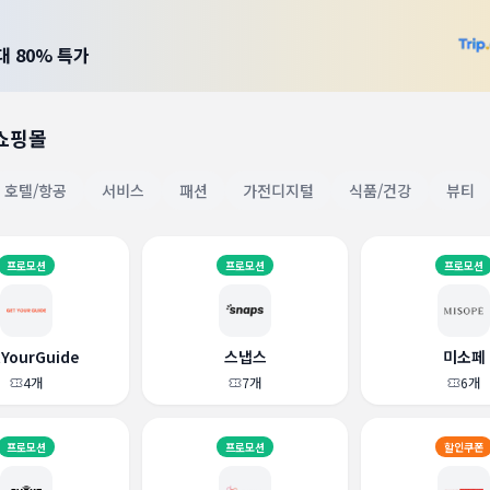
대 80% 특가
 쇼핑몰
호텔/항공
서비스
패션
가전디지털
식품/건강
뷰티
프로모션
프로모션
프로모션
YourGuide
스냅스
미소페
4
개
7
개
6
개
프로모션
프로모션
할인쿠폰