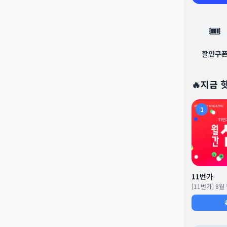
🎟️
할인쿠
🔥
지금 
1
11번가
[11번가] 8