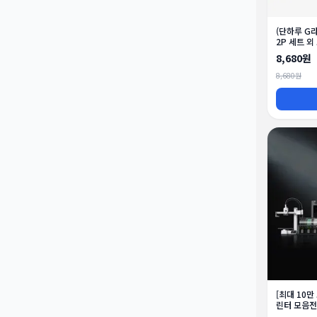
(단하루 G
2P 세트 
8,680원
8,680원
[최대 10만
린터 모음전