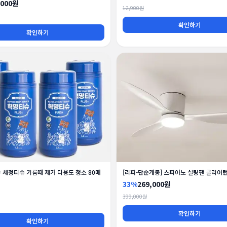
,000원
12,900원
확인하기
확인하기
슈 세정티슈 기름때 제거 다용도 청소 80매
[리퍼-단순개봉] 스피아노 실링팬 클리어
33%
269,000원
399,000원
확인하기
확인하기