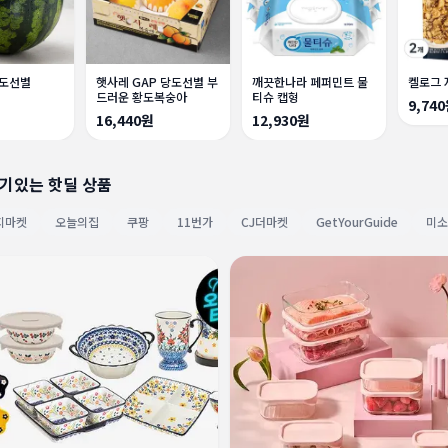
당도선별
햇사레 GAP 당도선별 부
깨끗한나라 페퍼민트 물
켈로그 
드러운 황도복숭아
티슈 캡형
9,74
16,440원
12,930원
인기있는 핫딜 상품
지마켓
오늘의집
쿠팡
11번가
CJ더마켓
GetYourGuide
미소