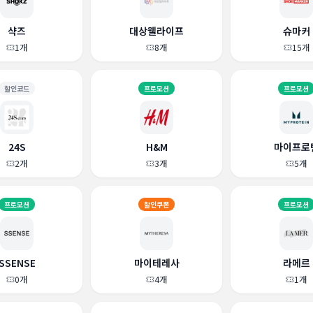
샥즈
대상웰라이프
슈마커
1
개
8
개
15
개
할인코드
프로모션
프로모션
24S
H&M
마이프로
2
개
3
개
5
개
프로모션
할인쿠폰
프로모션
SSENSE
마이테레사
라메르
0
개
4
개
1
개