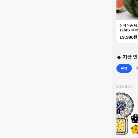
산지직송 
11brix 수박
19,990원
🔥 지금 
전체