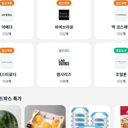
할인쿠폰
할인쿠폰
할인쿠폰
아베다
바비브라운
맥 코스매
1
개
1
개
1
개
할인쿠폰
할인코드
프로모션
에스티로더
랩시리즈
조말론
3
개
0
개
1
개
드박스 특가