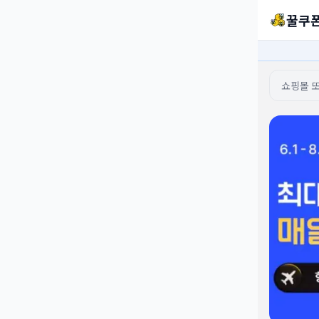
꿀쿠
쇼핑몰 