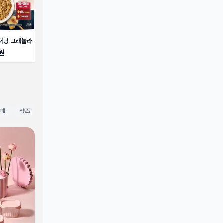
저당 그래놀라
비비고 썰은 배추김치
갈아만든배
[로
골드
0원
12,870원
15,200원
30
페
샥즈
대상웰라이프