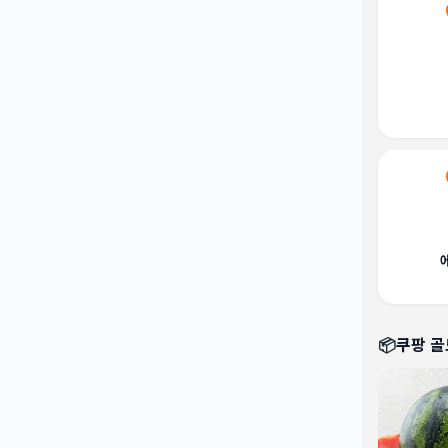
📦
쿠팡 골