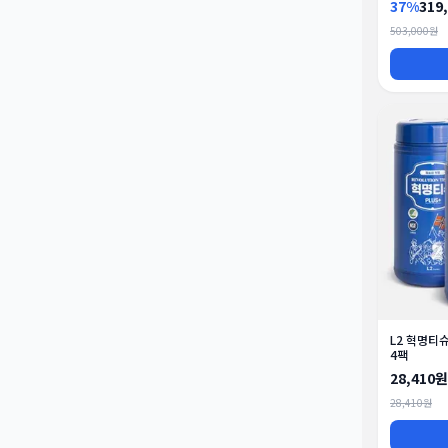
37%
319
503,000원
L2 혁명티
4팩
28,410원
28,410원