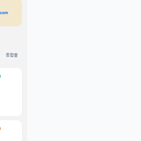
종합몰
구독