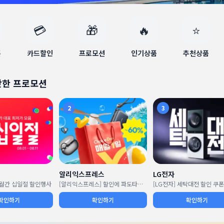
💳
🎁
🔥
⭐
폰
카드할인
프로모션
인기상품
추천상품
핫한 프로모션
2
3
알리익스프레스
LG전자
월 월간 십일절 할인행사
[알리익스프레스] 할인에 파도타기 프로모션
[LG전자] 세탁대전 할인 쿠폰
확인하기
확인하기
확인하기