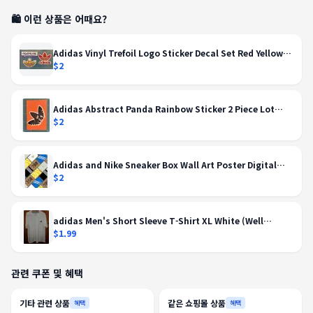
🛍️ 이런 상품은 어때요?
Adidas Vinyl Trefoil Logo Sticker Decal Set Red Yellow
Black #C38
$2
Adidas Abstract Panda Rainbow Sticker 2 Piece Lot
Multicolor Skateboard C3
$2
Adidas and Nike Sneaker Box Wall Art Poster Digital
Download
$2
adidas Men's Short Sleeve T-Shirt XL White (Well
LOVED)
$1.99
관련 쿠폰 및 혜택
기타 관련 상품
같은 쇼핑몰 상품
혜택
혜택