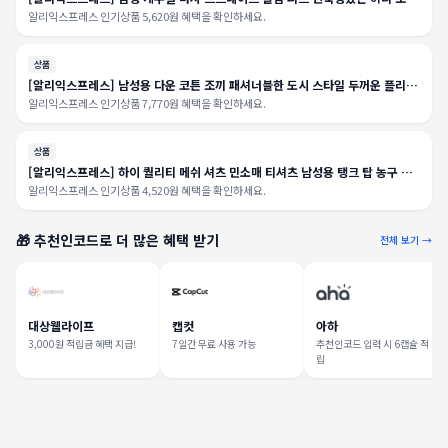
한국 클래식 블루 블랙 그레이 남성 브랜드 바지 플러스 사이즈
알리익스프레스 인기상품 5,620원 혜택을 확인하세요.
상품
[알리익스프레스] 남성용 다운 코튼 조끼 패셔너블한 도시 스타일 두꺼운 플리스
안감 작업복 지퍼 장식 청년 캐주얼 겨울 코트
알리익스프레스 인기상품 7,770원 혜택을 확인하세요.
상품
[알리익스프레스] 하이 퀄리티 메쉬 셔츠 민소매 티셔츠 남성용 탱크 탑 농구 러
닝 피트니스 스포츠 조끼, 최신 여름 체육관 조끼, 2024
알리익스프레스 인기상품 4,520원 혜택을 확인하세요.
🎁 추천인코드로 더 많은 혜택 받기
전체 보기 →
대상웰라이프
캡컷
아하
3,000원 적립금 혜택 지급!
7일간 무료 사용 가능
추천인코드 입력 시 6캡슐 적
립