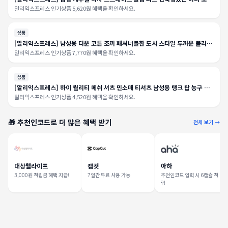
한국 클래식 블루 블랙 그레이 남성 브랜드 바지 플러스 사이즈
알리익스프레스 인기상품 5,620원 혜택을 확인하세요.
상품
[알리익스프레스] 남성용 다운 코튼 조끼 패셔너블한 도시 스타일 두꺼운 플리스
안감 작업복 지퍼 장식 청년 캐주얼 겨울 코트
알리익스프레스 인기상품 7,770원 혜택을 확인하세요.
상품
[알리익스프레스] 하이 퀄리티 메쉬 셔츠 민소매 티셔츠 남성용 탱크 탑 농구 러
닝 피트니스 스포츠 조끼, 최신 여름 체육관 조끼, 2024
알리익스프레스 인기상품 4,520원 혜택을 확인하세요.
🎁 추천인코드로 더 많은 혜택 받기
전체 보기 →
대상웰라이프
캡컷
아하
3,000원 적립금 혜택 지급!
7일간 무료 사용 가능
추천인코드 입력 시 6캡슐 적
립