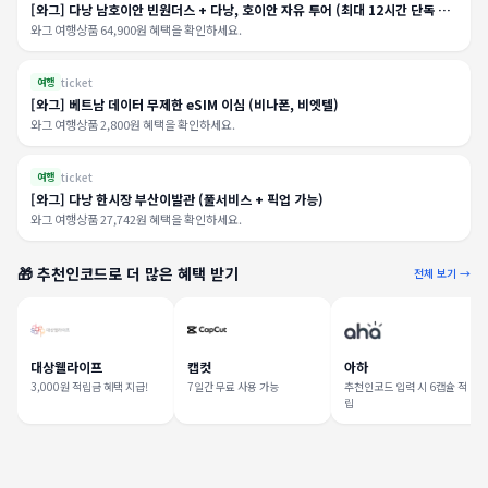
[와그] 다낭 남호이안 빈원더스 + 다낭, 호이안 자유 투어 (최대 12시간 단독 투
어)
와그 여행상품 64,900원 혜택을 확인하세요.
ticket
여행
[와그] 베트남 데이터 무제한 eSIM 이심 (비나폰, 비엣텔)
와그 여행상품 2,800원 혜택을 확인하세요.
ticket
여행
[와그] 다낭 한시장 부산이발관 (풀서비스 + 픽업 가능)
와그 여행상품 27,742원 혜택을 확인하세요.
🎁 추천인코드로 더 많은 혜택 받기
전체 보기 →
대상웰라이프
캡컷
아하
3,000원 적립금 혜택 지급!
7일간 무료 사용 가능
추천인코드 입력 시 6캡슐 적
립