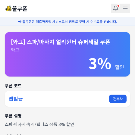
꿀쿠폰
📢 꿀쿠폰은 제휴마케팅 서비스로써 링크로 구매 시 수수료를 받습니다.
[와그] 스파/마사지 얼리윈터 슈퍼세일 쿠폰
와그
3%
할인
쿠폰 코드
앱발급
복사
쿠폰 설명
스파·마사지·휴식/웰니스 상품 3% 할인