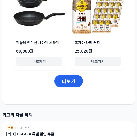
휘슬러 인덕션 시아믹 세라믹 팬 세트 2종
조지아 라떼 커피
68,900원
25,820원
바로가기
바로가기
더보기
와그의 다른 혜택
12. 31.까지
쿠폰
[와그] USIMSA 특별 할인 쿠폰