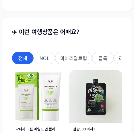
✈️ 이런 여행상품은 어때요?
전체
NOL
마이리얼트립
클룩
라쿠텐
닥터지 그린 마일드 업 플러스 선크림 SPF50+ PA++++
삼광999 와사비