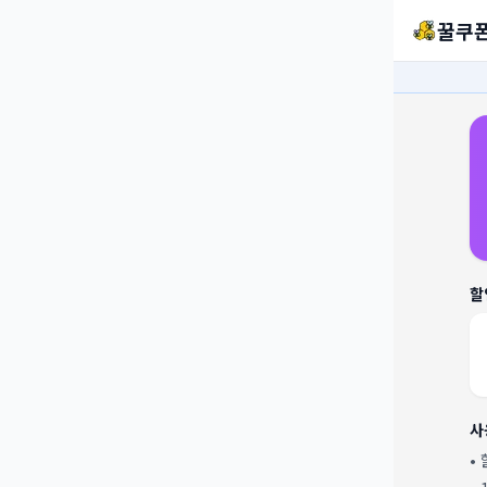
꿀쿠
할
사
•