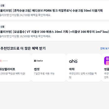
상품
[올리브영] [흔적수분크림] 메디큐브 PDRN 핑크 히알루로닉 수분크림 50ml 더블기획
올리브영 인기상품 24,700원 혜택을 확인하세요.
상품
[올리브영] [모공흡수] VT 리들샷 300 에센스 30ml 기획 (+리들샷 300 파우치 1ml*3ea)
올리브영 인기상품 18,500원 혜택을 확인하세요.
 추천인코드로 더 많은 혜택 받기
전체 보
대상웰라이프
캡컷
아하
영
3,000원 적립금 혜택 지급!
7일간 무료 사용 가능
추천인코드 입력 시 6캡슐 적
추천인
립
인트