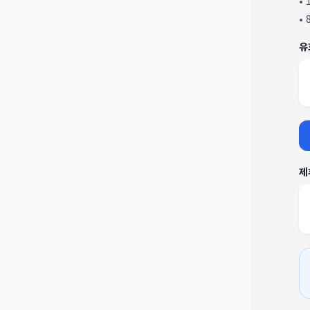
•
•
유
제