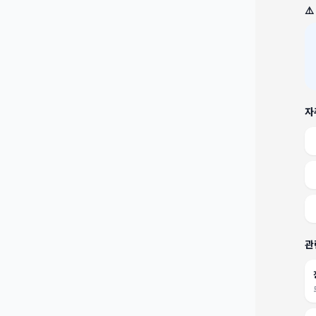
⚠
자
관