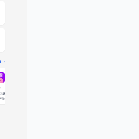
기 →
끌
빔
코드 입력 시 1,000 포
추천인코드 입력 시 2,000 크
 적립
레딧 적립