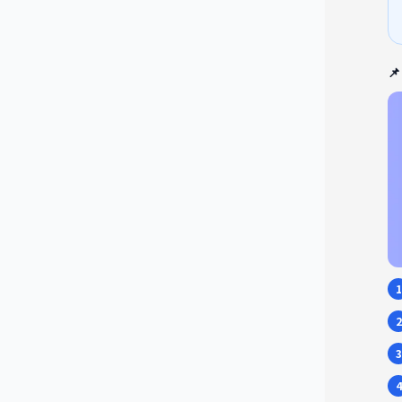

1
2
3
4