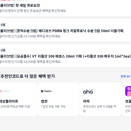
[올리브영] 핫 세일 프로모션
올리브영에서 진행 중인 프로모션 혜택을 확인하세요.
상품
[올리브영] [흔적수분크림] 메디큐브 PDRN 핑크 히알루로닉 수분크림 50ml 더블기획
올리브영 인기상품 24,700원 혜택을 확인하세요.
상품
[올리브영] [모공흡수] VT 리들샷 300 에센스 30ml 기획 (+리들샷 300 파우치 1ml*3ea)
올리브영 인기상품 18,500원 혜택을 확인하세요.
 추천인코드로 더 많은 혜택 받기
전체 보
대상웰라이프
캡컷
아하
영
3,000원 적립금 혜택 지급!
7일간 무료 사용 가능
추천인코드 입력 시 6캡슐 적
추천인
립
인트