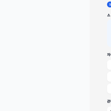
5
⚠
자
관