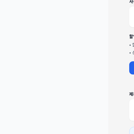
사
할
•
•
제