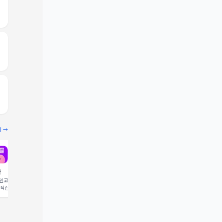
기 →
끌
빔
코드 입력 시 1,000 포
추천인코드 입력 시 2,000 크
 적립
레딧 적립