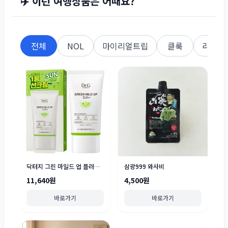
✈️ 이런 여행상품은 어때요?
전체
NOL
마이리얼트립
클룩
라쿠텐
닥터지 그린 마일드 업 플러스 선크림 SPF50+ PA++++
삼광999 와사비
11,640원
4,500원
바로가기
바로가기