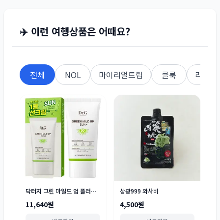
✈️ 이런 여행상품은 어때요?
전체
NOL
마이리얼트립
클룩
라쿠텐
닥터지 그린 마일드 업 플러스 선크림 SPF50+ PA++++
삼광999 와사비
11,640원
4,500원