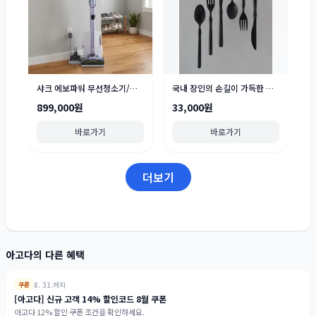
샤크 에보파워 무선청소기/크리스피/터보블레이드/블라스트 맥스 외 BEST
국내 장인의 손길이 가득한 곡선 오브제 커트러리 시리즈
899,000원
33,000원
바로가기
바로가기
더보기
아고다의 다른 혜택
8. 31.까지
쿠폰
[아고다] 신규 고객 14% 할인코드 8월 쿠폰
아고다 12% 할인 쿠폰 조건을 확인하세요.