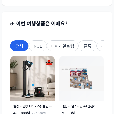
✈️ 이런 여행상품은 어때요?
전체
NOL
마이리얼트립
클룩
라쿠텐
슬림 스팀청소기 + 스팟클린 C5 습식청소기 세트
필립스 알카라인 AA건전지 AAA건전지 40개입
458,000원
9,900원
757,000원