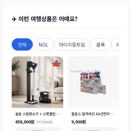
✈️ 이런 여행상품은 어때요?
전체
NOL
마이리얼트립
클룩
라쿠텐
슬림 스팀청소기 + 스팟클린 C5 습식청소기 세트
필립스 알카라인 AA건전지 AAA건전지 40개입
458,000원
9,900원
757,000원