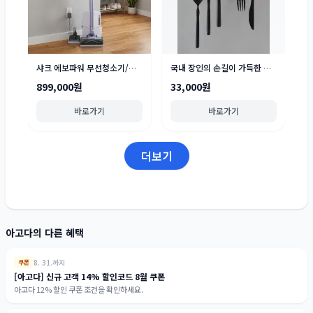
샤크 에보파워 무선청소기/크리스피/터보블레이드/블라스트 맥스 외 BEST
국내 장인의 손길이 가득한 곡선 오브제 커트러리 시리즈
899,000원
33,000원
바로가기
바로가기
더보기
아고다의 다른 혜택
8. 31.까지
쿠폰
[아고다] 신규 고객 14% 할인코드 8월 쿠폰
아고다 12% 할인 쿠폰 조건을 확인하세요.