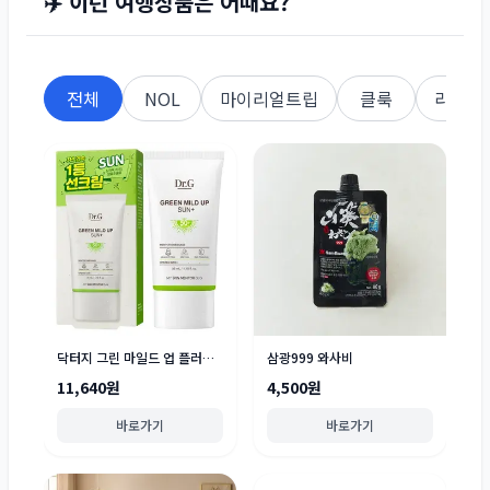
✈️ 이런 여행상품은 어때요?
전체
NOL
마이리얼트립
클룩
라쿠텐
닥터지 그린 마일드 업 플러스 선크림 SPF50+ PA++++
삼광999 와사비
11,640원
4,500원
바로가기
바로가기