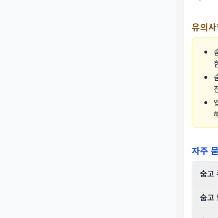
유의사
자주 묻
숨고
숨고