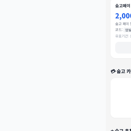
숨고페이
2,0
숨고 페이 
코드:
앱
유효기간:
💳
숨고
카
⭐
숨고
추