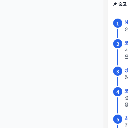
📌
숨고
1
2
3
4
5
최