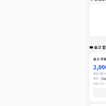
🎟️
숨고
할
숨고 리뷰
2,0
사진 3장 
코드:
앱
유효기간: