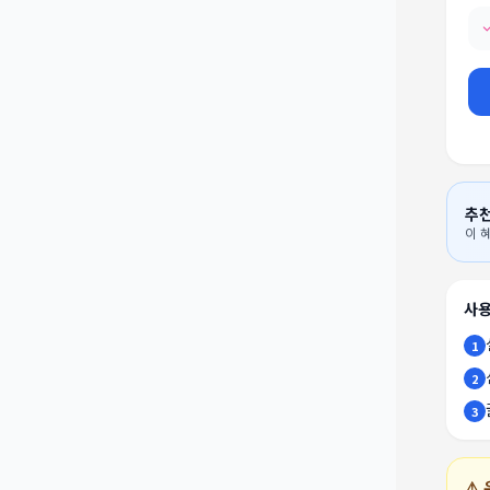
추
이 
사용
1
2
3
⚠️