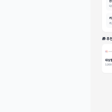
전
다
카
카
🎁 
대상
3,00