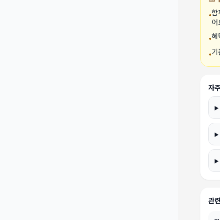
함
•
어
혜
•
기
•
자주
관련