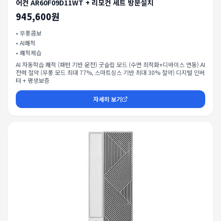
어컨 AR60F09D11WT + 리모컨 세트 방문설치
945,600원
•
무풍콤보
•
AI쾌적
•
쾌적제습
AI 자동학습 쾌적 (패턴 기반 운전) 굿슬립 모드 (수면 최적화+디바이스 연동) AI
전력 절약 (무풍 모드 최대 77%, 스마트싱스 기반 최대 30% 절약) 디지털 인버
터 + 평생보증
자세히 보기