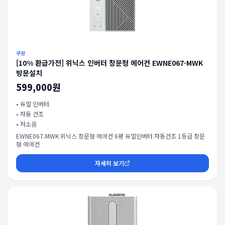
쿠팡
[10% 환급가전] 위닉스 인버터 창문형 에어컨 EWNE067-MWK
방문설치
599,000원
•
듀얼 인버터
•
자동 건조
•
저소음
EWNE067‑MWK 위닉스 창문형 에어컨 6평 듀얼인버터 자동건조 1등급 창문
형 에어컨
자세히 보기