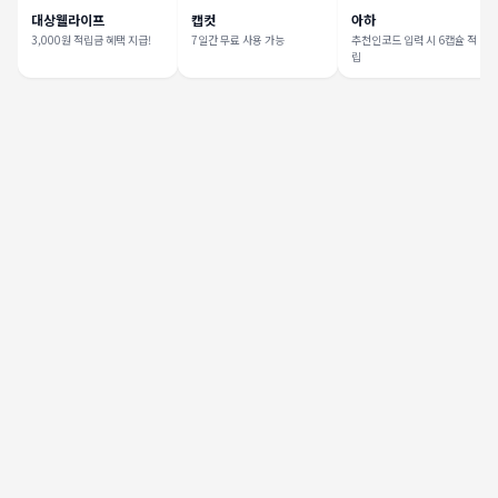
대상웰라이프
캡컷
아하
3,000원 적립금 혜택 지급!
7일간 무료 사용 가능
추천인코드 입력 시 6캡슐 적
립