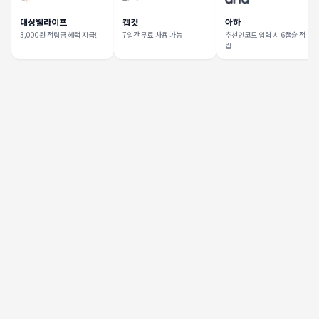
대상웰라이프
캡컷
아하
3,000원 적립금 혜택 지급!
7일간 무료 사용 가능
추천인코드 입력 시 6캡슐 적
립