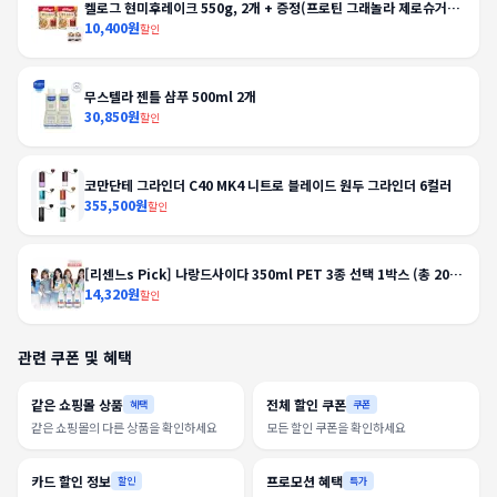
켈로그 현미후레이크 550g, 2개 + 증정(프로틴 그래놀라 제로슈거
40g, 2개)
10,400원
할인
무스텔라 젠틀 샴푸 500ml 2개
30,850원
할인
코만단테 그라인더 C40 MK4 니트로 블레이드 원두 그라인더 6컬러
355,500원
할인
[리센느s Pick] 나랑드사이다 350ml PET 3종 선택 1박스 (총 20
입)
14,320원
할인
관련 쿠폰 및 혜택
같은 쇼핑몰 상품
전체 할인 쿠폰
혜택
쿠폰
같은 쇼핑몰의 다른 상품을 확인하세요
모든 할인 쿠폰을 확인하세요
카드 할인 정보
프로모션 혜택
할인
특가