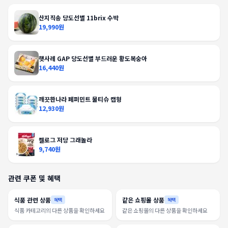
산지직송 당도선별 11brix 수박
19,990원
햇사레 GAP 당도선별 부드러운 황도복숭아
16,440원
깨끗한나라 페퍼민트 물티슈 캡형
12,930원
켈로그 저당 그래놀라
9,740원
관련 쿠폰 및 혜택
식품 관련 상품
같은 쇼핑몰 상품
혜택
혜택
식품 카테고리의 다른 상품을 확인하세요
같은 쇼핑몰의 다른 상품을 확인하세요