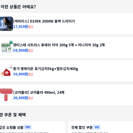
️ 이런 상품은 어때요?
[바비리스] D105K 2000W 블랙 드라이기
17,910원
할인
덴티스테 시트러스 후레쉬 치약 200g 5개 + 미니치약 20g 2개
58,900원
할인
종가 행복이온 포기김치5kg+열무김치400g
30,900원
할인
[코카콜라] 코카콜라 490ml, 24개
26,000원
할인
련 쿠폰 및 혜택
같은 쇼핑몰 상품
전체 할인 쿠폰
혜택
쿠폰