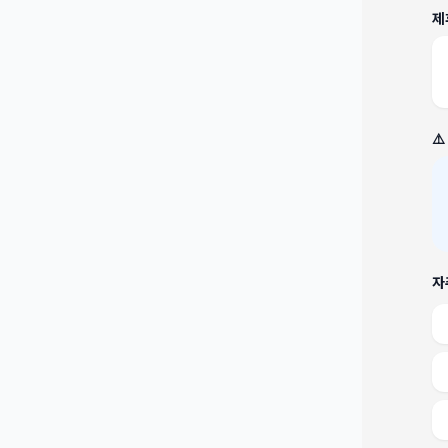
제
⚠
자