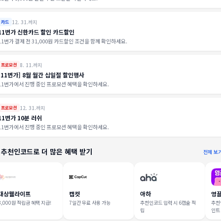
12. 31.까지
카드
11번가 신한카드 할인 카드할인
11번가 결제 전 31,000원 카드할인 조건을 함께 확인하세요.
8. 11.까지
프로모션
[11번가] 8월 월간 십일절 할인행사
11번가에서 진행 중인 프로모션 혜택을 확인하세요.
12. 31.까지
프로모션
11번가 10분 러쉬
11번가에서 진행 중인 프로모션 혜택을 확인하세요.
 추천인코드로 더 많은 혜택 받기
전체 보
대상웰라이프
캡컷
아하
영
3,000원 적립금 혜택 지급!
7일간 무료 사용 가능
추천인코드 입력 시 6캡슐 적
추천인
립
인트