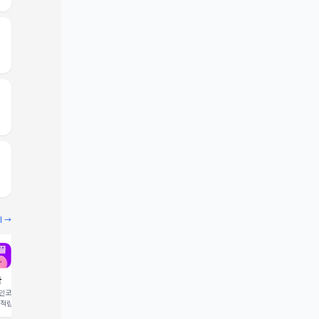
기 →
끌
빔
코드 입력 시 1,000 포
추천인코드 입력 시 2,000 크
 적립
레딧 적립