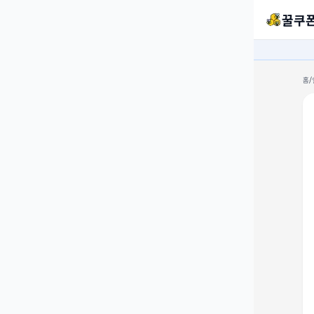
꿀쿠
홈
/