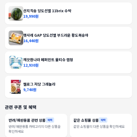
산지직송 당도선별 11brix 수박
19,990원
햇사레 GAP 당도선별 부드러운 황도복숭아
16,440원
깨끗한나라 페퍼민트 물티슈 캡형
12,930원
켈로그 저당 그래놀라
9,740원
관련 쿠폰 및 혜택
반려/애완용품 관련 상품
같은 쇼핑몰 상품
혜택
혜택
반려/애완용품 카테고리의 다른 상품을
같은 쇼핑몰의 다른 상품을 확인하세요
확인하세요