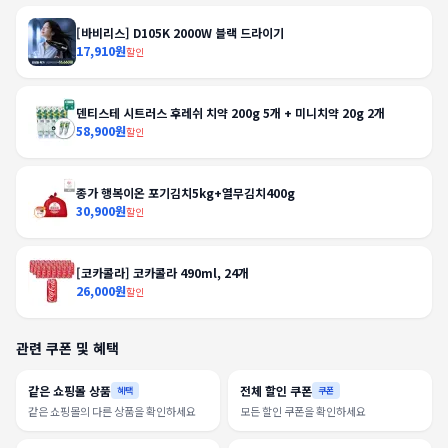
[바비리스] D105K 2000W 블랙 드라이기
17,910원
할인
덴티스테 시트러스 후레쉬 치약 200g 5개 + 미니치약 20g 2개
58,900원
할인
종가 행복이온 포기김치5kg+열무김치400g
30,900원
할인
[코카콜라] 코카콜라 490ml, 24개
26,000원
할인
관련 쿠폰 및 혜택
같은 쇼핑몰 상품
전체 할인 쿠폰
혜택
쿠폰
같은 쇼핑몰의 다른 상품을 확인하세요
모든 할인 쿠폰을 확인하세요