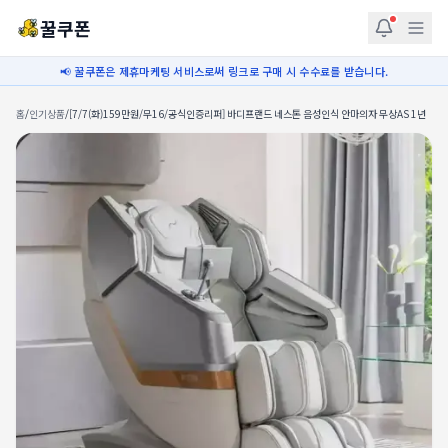
꿀쿠폰
📢 꿀쿠폰은 제휴마케팅 서비스로써 링크로 구매 시 수수료를 받습니다.
홈
/
인기상품
/
[7/7(화)159만원/무16/공식인증리퍼] 바디프랜드 네스톤 음성인식 안마의자 무상AS 1년