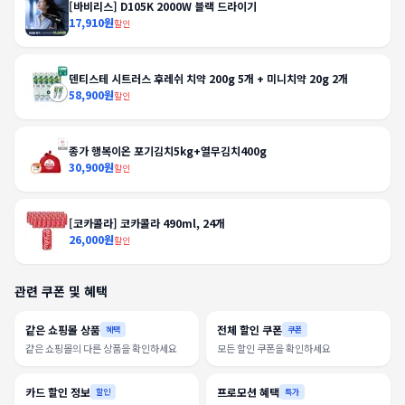
[바비리스] D105K 2000W 블랙 드라이기
17,910원
할인
덴티스테 시트러스 후레쉬 치약 200g 5개 + 미니치약 20g 2개
58,900원
할인
종가 행복이온 포기김치5kg+열무김치400g
30,900원
할인
[코카콜라] 코카콜라 490ml, 24개
26,000원
할인
관련 쿠폰 및 혜택
같은 쇼핑몰 상품
전체 할인 쿠폰
혜택
쿠폰
같은 쇼핑몰의 다른 상품을 확인하세요
모든 할인 쿠폰을 확인하세요
카드 할인 정보
프로모션 혜택
할인
특가