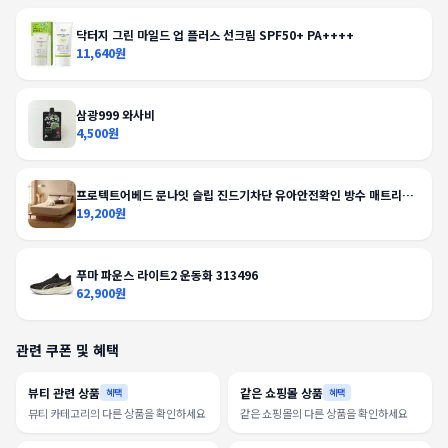
닥터지 그린 마일드 업 플러스 선크림 SPF50+ PA++++
11,640원
삼광999 와사비
4,500원
프로텍트어베드 문나잇 슬립 진드기차단 유아안전확인 방수 매트리스
커버
19,200원
푸마 파운스 라이트2 운동화 313496
62,900원
관련 쿠폰 및 혜택
뷰티 관련 상품
같은 쇼핑몰 상품
혜택
혜택
뷰티 카테고리의 다른 상품을 확인하세요
같은 쇼핑몰의 다른 상품을 확인하세요