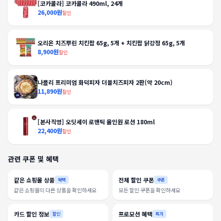
[코카콜라] 코카콜라 490ml, 24개
26,000원
할인
오리온 치즈뿌린 치킨팝 65g, 5개 + 치킨팝 닭강정 65g, 5개
8,900원
할인
나폴리 프리미엄 화덕피자 더블치즈피자 2판(약 20cm)
11,890원
할인
[본사직영] 오딧세이 로맨틱 올인원 로션 180ml
22,400원
할인
관련 쿠폰 및 혜택
같은 쇼핑몰 상품
전체 할인 쿠폰
혜택
쿠폰
같은 쇼핑몰의 다른 상품을 확인하세요
모든 할인 쿠폰을 확인하세요
카드 할인 정보
프로모션 혜택
할인
특가