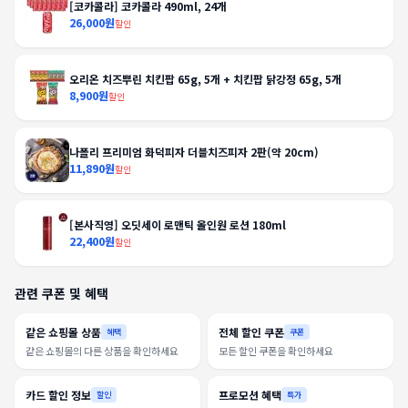
[코카콜라] 코카콜라 490ml, 24개
26,000원
할인
오리온 치즈뿌린 치킨팝 65g, 5개 + 치킨팝 닭강정 65g, 5개
8,900원
할인
나폴리 프리미엄 화덕피자 더블치즈피자 2판(약 20cm)
11,890원
할인
[본사직영] 오딧세이 로맨틱 올인원 로션 180ml
22,400원
할인
관련 쿠폰 및 혜택
같은 쇼핑몰 상품
전체 할인 쿠폰
혜택
쿠폰
같은 쇼핑몰의 다른 상품을 확인하세요
모든 할인 쿠폰을 확인하세요
카드 할인 정보
프로모션 혜택
할인
특가