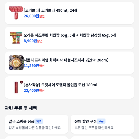
[코카콜라] 코카콜라 490ml, 24개
26,000원
할인
오리온 치즈뿌린 치킨팝 65g, 5개 + 치킨팝 닭강정 65g, 5개
8,900원
할인
나폴리 프리미엄 화덕피자 더블치즈피자 2판(약 20cm)
11,890원
할인
[본사직영] 오딧세이 로맨틱 올인원 로션 180ml
22,400원
할인
관련 쿠폰 및 혜택
같은 쇼핑몰 상품
전체 할인 쿠폰
혜택
쿠폰
같은 쇼핑몰의 다른 상품을 확인하세요
모든 할인 쿠폰을 확인하세요