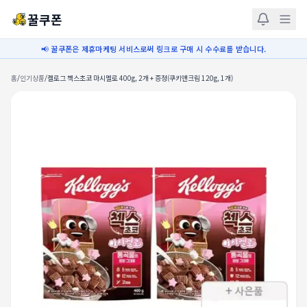
꿀쿠폰
📢 꿀쿠폰은 제휴마케팅 서비스로써 링크로 구매 시 수수료를 받습니다.
홈
/
인기상품
/
켈로그 첵스초코 마시멜로 400g, 2개 + 증정(쿠키앤크림 120g, 1개)