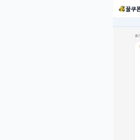
꿀쿠
홈
/