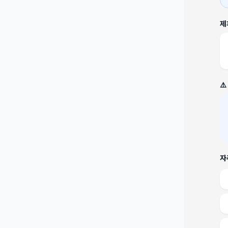
제
⚠
자