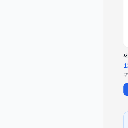
새
1
쿠