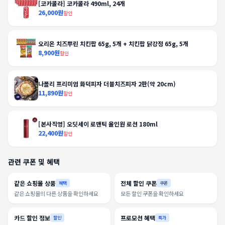
[코카콜라] 코카콜라 490ml, 24개
26,000원
할인
오리온 치즈뿌린 치킨팝 65g, 5개 + 치킨팝 닭강정 65g, 5개
8,900원
할인
나폴리 프리미엄 화덕피자 더블치즈피자 2판(약 20cm)
11,890원
할인
[본사직영] 오딧세이 로맨틱 올인원 로션 180ml
22,400원
할인
관련 쿠폰 및 혜택
같은 쇼핑몰 상품
전체 할인 쿠폰
혜택
쿠폰
같은 쇼핑몰의 다른 상품을 확인하세요
모든 할인 쿠폰을 확인하세요
카드 할인 정보
프로모션 혜택
할인
특가