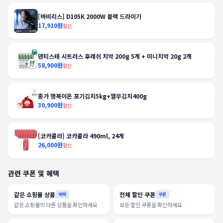
[바비리스] D105K 2000W 블랙 드라이기
17,910원
할인
덴티스테 시트러스 후레쉬 치약 200g 5개 + 미니치약 20g 2개
58,900원
할인
종가 행복이온 포기김치5kg+열무김치400g
30,900원
할인
[코카콜라] 코카콜라 490ml, 24개
26,000원
할인
관련 쿠폰 및 혜택
같은 쇼핑몰 상품
전체 할인 쿠폰
혜택
쿠폰
같은 쇼핑몰의 다른 상품을 확인하세요
모든 할인 쿠폰을 확인하세요