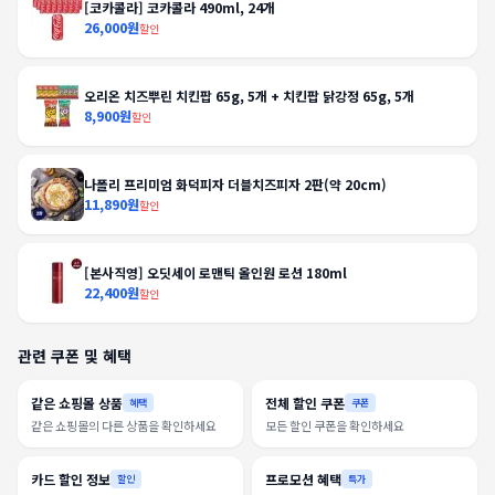
[코카콜라] 코카콜라 490ml, 24개
26,000원
할인
오리온 치즈뿌린 치킨팝 65g, 5개 + 치킨팝 닭강정 65g, 5개
8,900원
할인
나폴리 프리미엄 화덕피자 더블치즈피자 2판(약 20cm)
11,890원
할인
[본사직영] 오딧세이 로맨틱 올인원 로션 180ml
22,400원
할인
관련 쿠폰 및 혜택
같은 쇼핑몰 상품
전체 할인 쿠폰
혜택
쿠폰
같은 쇼핑몰의 다른 상품을 확인하세요
모든 할인 쿠폰을 확인하세요
카드 할인 정보
프로모션 혜택
할인
특가