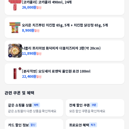
[코카콜라] 코카콜라 490ml, 24개
26,000원
할인
오리온 치즈뿌린 치킨팝 65g, 5개 + 치킨팝 닭강정 65g, 5개
8,900원
할인
나폴리 프리미엄 화덕피자 더블치즈피자 2판(약 20cm)
11,890원
할인
[본사직영] 오딧세이 로맨틱 올인원 로션 180ml
22,400원
할인
관련 쿠폰 및 혜택
같은 쇼핑몰 상품
전체 할인 쿠폰
혜택
쿠폰
같은 쇼핑몰의 다른 상품을 확인하세요
모든 할인 쿠폰을 확인하세요
카드 할인 정보
프로모션 혜택
할인
특가