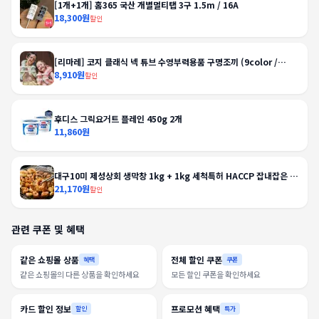
[1개+1개] 홈365 국산 개별멀티탭 3구 1.5m / 16A
18,300원
할인
[리마레] 코지 클래식 넥 튜브 수영부력용품 구명조끼 (9color /
2size)
8,910원
할인
후디스 그릭요거트 플레인 450g 2개
11,860원
대구10미 제성상회 생막창 1kg + 1kg 세척특허 HACCP 잡내잡은 과
일연육 비법막창
21,170원
할인
관련 쿠폰 및 혜택
같은 쇼핑몰 상품
전체 할인 쿠폰
혜택
쿠폰
같은 쇼핑몰의 다른 상품을 확인하세요
모든 할인 쿠폰을 확인하세요
카드 할인 정보
프로모션 혜택
할인
특가