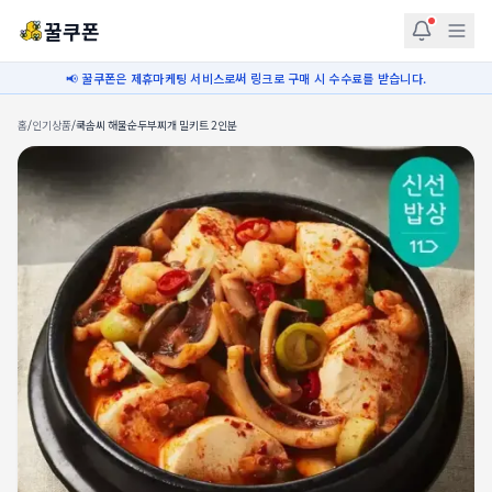
꿀쿠폰
📢 꿀쿠폰은 제휴마케팅 서비스로써 링크로 구매 시 수수료를 받습니다.
홈
/
인기상품
/
쿡솜씨 해물순두부찌개 밀키트 2인분