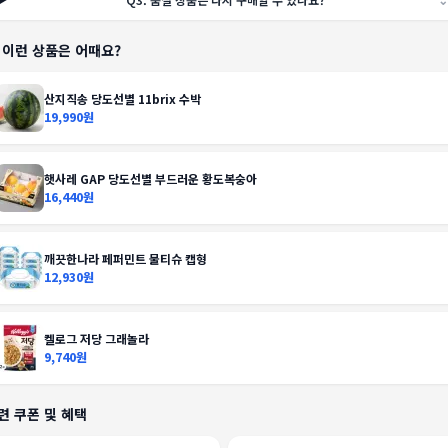
️ 이런 상품은 어때요?
산지직송 당도선별 11brix 수박
19,990원
햇사레 GAP 당도선별 부드러운 황도복숭아
16,440원
깨끗한나라 페퍼민트 물티슈 캡형
12,930원
켈로그 저당 그래놀라
9,740원
련 쿠폰 및 혜택