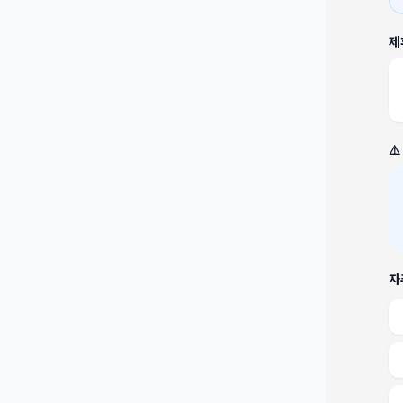
제
⚠
자