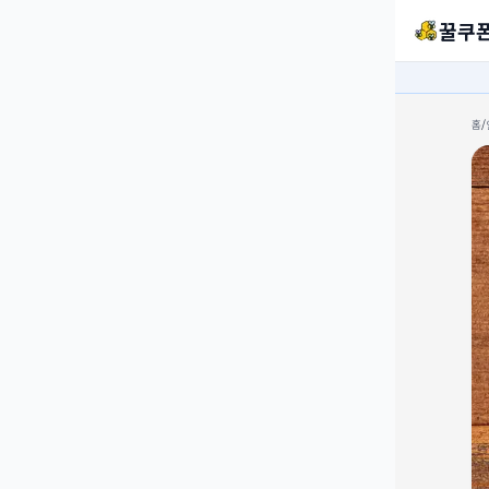
꿀쿠
홈
/