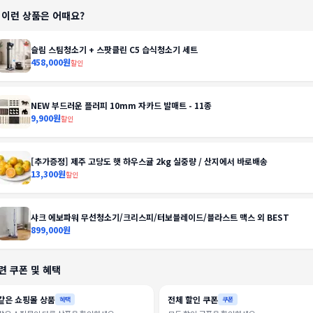
️ 이런 상품은 어때요?
슬림 스팀청소기 + 스팟클린 C5 습식청소기 세트
458,000원
할인
NEW 부드러운 플러피 10mm 자카드 발매트 - 11종
9,900원
할인
[추가증정] 제주 고당도 햇 하우스귤 2kg 실중량 / 산지에서 바로배송
13,300원
할인
샤크 에보파워 무선청소기/크리스피/터보블레이드/블라스트 맥스 외 BEST
899,000원
련 쿠폰 및 혜택
같은 쇼핑몰 상품
전체 할인 쿠폰
혜택
쿠폰