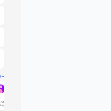
기 →
끌
빔
코드 입력 시 1,000 포
추천인코드 입력 시 2,000 크
 적립
레딧 적립