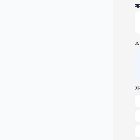
제
⚠
자