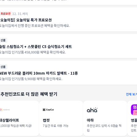
12. 31.까지
프로모션
[오늘의집] 오늘의딜 특가 프로모션
오늘의집에서 진행 중인 프로모션 혜택을 확인하세요.
상품
슬림 스팀청소기 + 스팟클린 C5 습식청소기 세트
오늘의집 인기상품 458,000원 혜택을 확인하세요.
상품
NEW 부드러운 플러피 10mm 자카드 발매트 - 11종
오늘의집 인기상품 9,900원 혜택을 확인하세요.
 추천인코드로 더 많은 혜택 받기
전체 보
대상웰라이프
캡컷
아하
영
3,000원 적립금 혜택 지급!
7일간 무료 사용 가능
추천인코드 입력 시 6캡슐 적
추천인
립
인트