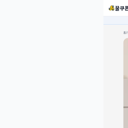
꿀쿠
홈
/