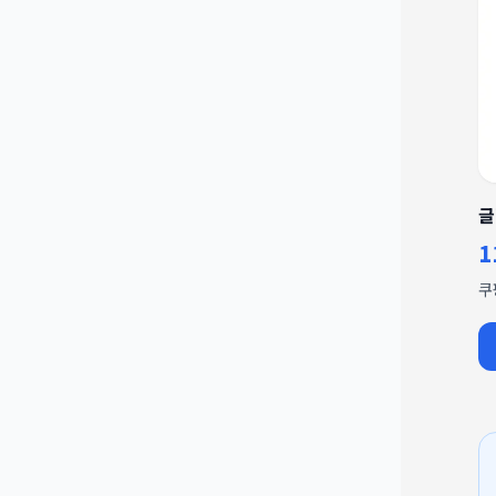
글
1
쿠