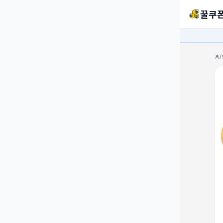
꿀쿠
홈
/