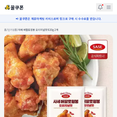
꿀쿠폰
📢 꿀쿠폰은 제휴마케팅 서비스로써 링크로 구매 시 수수료를 받습니다.
홈
/
인기상품
/
사세 버팔로윙봉 오리지널맛 820g 2개