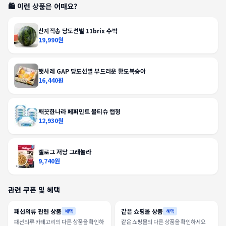
🛍️ 이런 상품은 어때요?
산지직송 당도선별 11brix 수박
19,990원
햇사레 GAP 당도선별 부드러운 황도복숭아
16,440원
깨끗한나라 페퍼민트 물티슈 캡형
12,930원
켈로그 저당 그래놀라
9,740원
관련 쿠폰 및 혜택
패션의류 관련 상품
같은 쇼핑몰 상품
혜택
혜택
패션의류 카테고리의 다른 상품을 확인하
같은 쇼핑몰의 다른 상품을 확인하세요