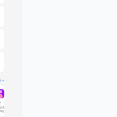
기 →
끌
빔
코드 입력 시 1,000 포
추천인코드 입력 시 2,000 크
 적립
레딧 적립