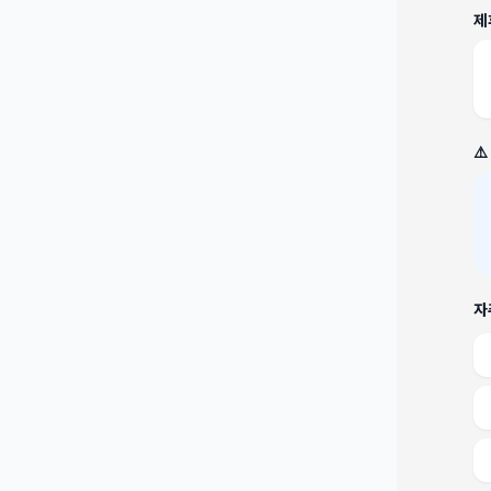
제
⚠
자