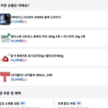
️ 이런 상품은 어때요?
[바비리스] D105K 2000W 블랙 드라이기
17,910원
할인
덴티스테 시트러스 후레쉬 치약 200g 5개 + 미니치약 20g 2개
58,900원
할인
종가 행복이온 포기김치5kg+열무김치400g
30,900원
할인
[코카콜라] 코카콜라 490ml, 24개
26,000원
할인
련 쿠폰 및 혜택
같은 쇼핑몰 상품
전체 할인 쿠폰
혜택
쿠폰