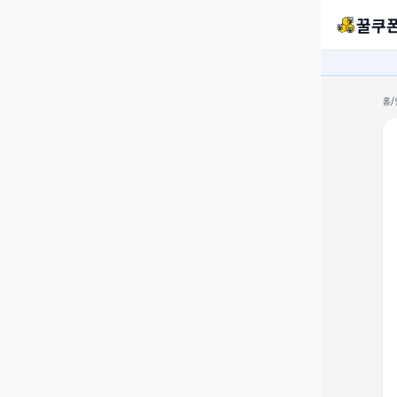
꿀쿠
홈
/