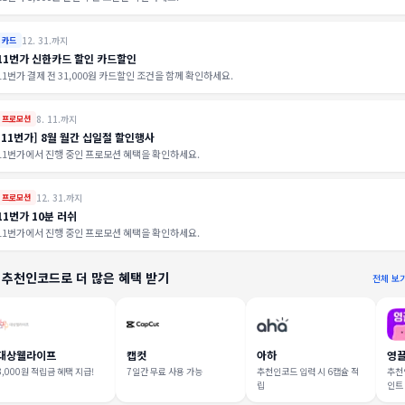
12. 31.까지
카드
11번가 신한카드 할인 카드할인
11번가 결제 전 31,000원 카드할인 조건을 함께 확인하세요.
8. 11.까지
프로모션
[11번가] 8월 월간 십일절 할인행사
11번가에서 진행 중인 프로모션 혜택을 확인하세요.
12. 31.까지
프로모션
11번가 10분 러쉬
11번가에서 진행 중인 프로모션 혜택을 확인하세요.
 추천인코드로 더 많은 혜택 받기
전체 보
대상웰라이프
캡컷
아하
영
3,000원 적립금 혜택 지급!
7일간 무료 사용 가능
추천인코드 입력 시 6캡슐 적
추천인
립
인트