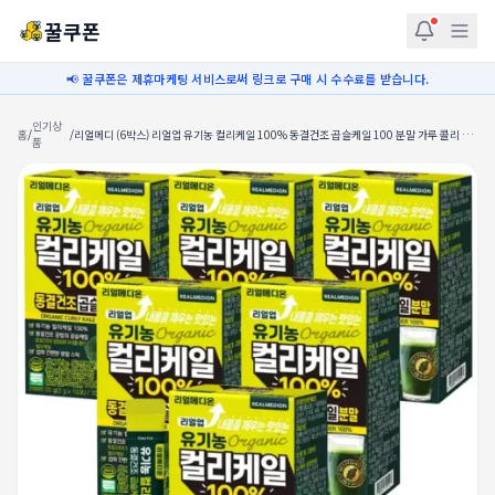
꿀쿠폰
📢 꿀쿠폰은 제휴마케팅 서비스로써 링크로 구매 시 수수료를 받습니다.
인기상
홈
/
/
리얼메디 (6박스) 리얼업 유기농 컬리케일 100% 동결건조 곱슬케일 100 분말 가루 콜리 캐
품
일 스틱