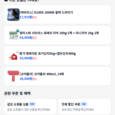
[바비리스] D105K 2000W 블랙 드라이기
17,910원
할인
덴티스테 시트러스 후레쉬 치약 200g 5개 + 미니치약 20g 2개
58,900원
할인
종가 행복이온 포기김치5kg+열무김치400g
30,900원
할인
[코카콜라] 코카콜라 490ml, 24개
26,000원
할인
관련 쿠폰 및 혜택
같은 쇼핑몰 상품
전체 할인 쿠폰
혜택
쿠폰
같은 쇼핑몰의 다른 상품을 확인하세요
모든 할인 쿠폰을 확인하세요