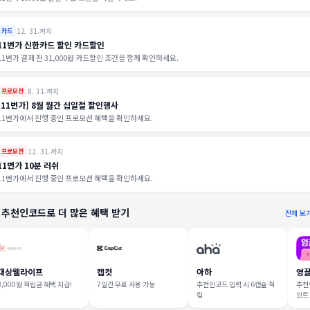
12. 31.까지
카드
11번가 신한카드 할인 카드할인
11번가 결제 전 31,000원 카드할인 조건을 함께 확인하세요.
8. 11.까지
프로모션
[11번가] 8월 월간 십일절 할인행사
11번가에서 진행 중인 프로모션 혜택을 확인하세요.
12. 31.까지
프로모션
11번가 10분 러쉬
11번가에서 진행 중인 프로모션 혜택을 확인하세요.
 추천인코드로 더 많은 혜택 받기
전체 보
대상웰라이프
캡컷
아하
영
3,000원 적립금 혜택 지급!
7일간 무료 사용 가능
추천인코드 입력 시 6캡슐 적
추천인
립
인트