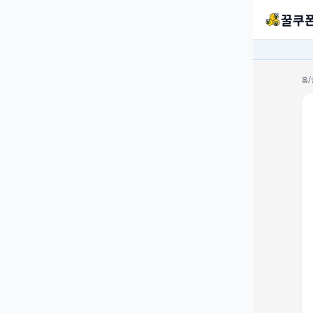
꿀쿠
홈
/