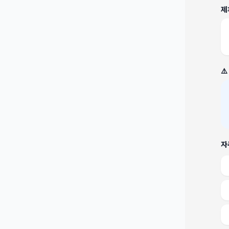
제
⚠
자