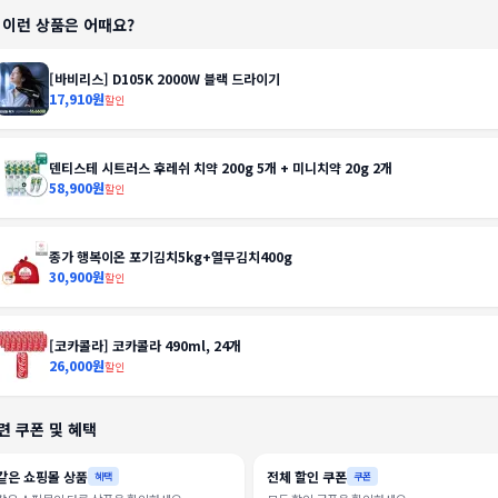
️ 이런 상품은 어때요?
[바비리스] D105K 2000W 블랙 드라이기
17,910원
할인
덴티스테 시트러스 후레쉬 치약 200g 5개 + 미니치약 20g 2개
58,900원
할인
종가 행복이온 포기김치5kg+열무김치400g
30,900원
할인
[코카콜라] 코카콜라 490ml, 24개
26,000원
할인
련 쿠폰 및 혜택
같은 쇼핑몰 상품
전체 할인 쿠폰
혜택
쿠폰