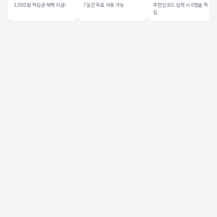
3,000원 적립금 혜택 지급!
7일간 무료 사용 가능
추천인코드 입력 시 6캡슐 적
립