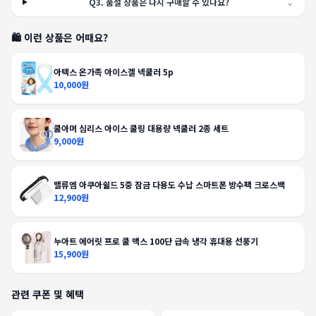
Q
3
.
품절 상품은 다시 구매할 수 있나요?
⌄
🛍️ 이런 상품은 어때요?
아텍스 온가족 아이스겔 넥쿨러 5p
10,000원
쿨아머 심리스 아이스 쿨링 대용량 넥쿨러 2종 세트
9,000원
밸류엠 아쿠아쉴드 5중 잠금 다용도 수납 스마트폰 방수팩 크로스백
12,900원
누아트 에어릿 프로 쿨 맥스 100단 급속 냉각 휴대용 선풍기
15,900원
관련 쿠폰 및 혜택