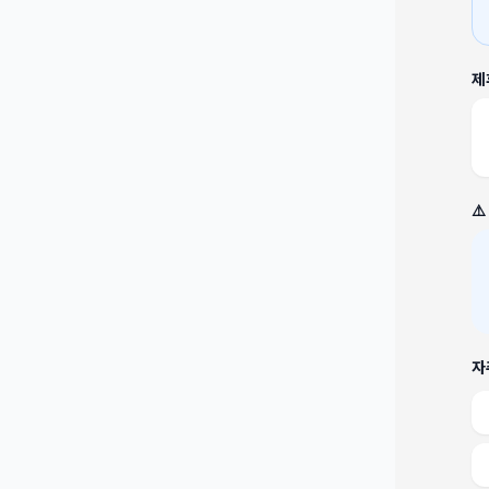
제
⚠
자