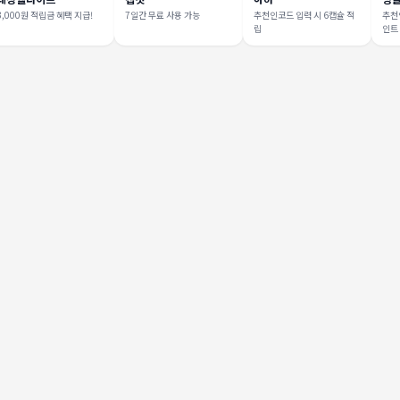
3,000원 적립금 혜택 지급!
7일간 무료 사용 가능
추천인코드 입력 시 6캡슐 적
추천인
립
인트