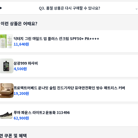
Q
3
.
품절 상품은 다시 구매할 수 있나요?
⌄
️ 이런 상품은 어때요?
닥터지 그린 마일드 업 플러스 선크림 SPF50+ PA++++
11,640원
삼광999 와사비
4,500원
프로텍트어베드 문나잇 슬립 진드기차단 유아안전확인 방수 매트리스 커버
19,200원
푸마 파운스 라이트2 운동화 313496
62,900원
련 쿠폰 및 혜택