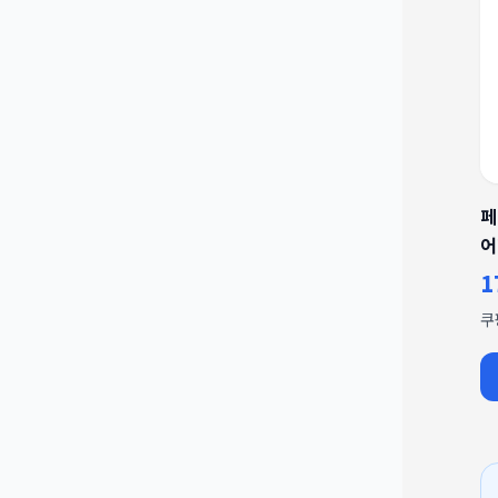
페
어
1
쿠