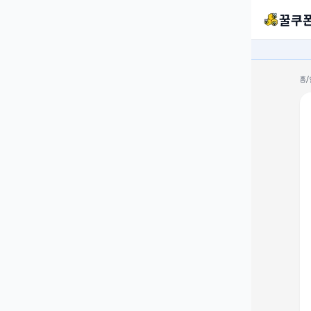
꿀쿠
홈
/