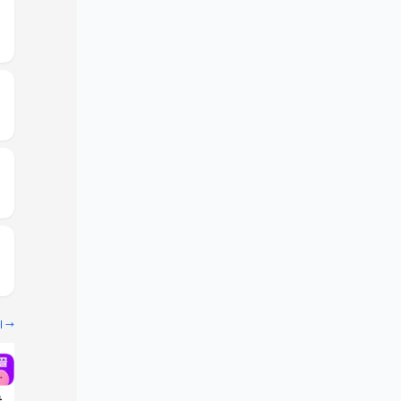
기 →
끌
빔