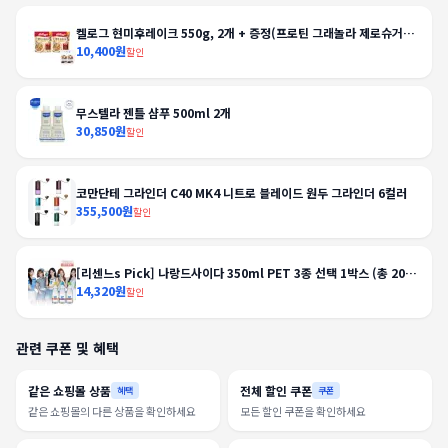
켈로그 현미후레이크 550g, 2개 + 증정(프로틴 그래놀라 제로슈거
40g, 2개)
10,400원
할인
무스텔라 젠틀 샴푸 500ml 2개
30,850원
할인
코만단테 그라인더 C40 MK4 니트로 블레이드 원두 그라인더 6컬러
355,500원
할인
[리센느s Pick] 나랑드사이다 350ml PET 3종 선택 1박스 (총 20
입)
14,320원
할인
관련 쿠폰 및 혜택
같은 쇼핑몰 상품
전체 할인 쿠폰
혜택
쿠폰
같은 쇼핑몰의 다른 상품을 확인하세요
모든 할인 쿠폰을 확인하세요