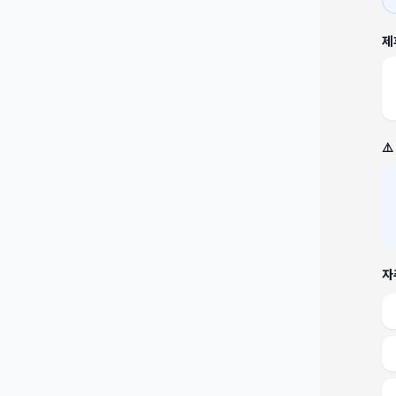
제
⚠
자