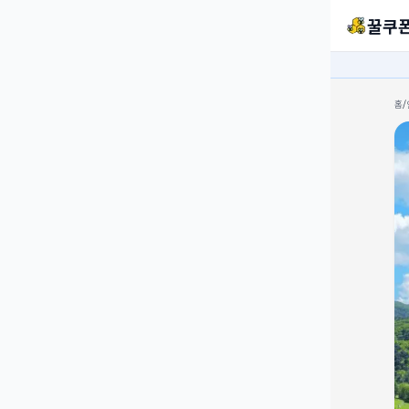
꿀쿠
홈
/