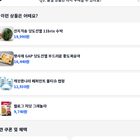
️ 이런 상품은 어때요?
산지직송 당도선별 11brix 수박
19,990원
햇사레 GAP 당도선별 부드러운 황도복숭아
16,440원
깨끗한나라 페퍼민트 물티슈 캡형
12,930원
켈로그 저당 그래놀라
9,740원
련 쿠폰 및 혜택