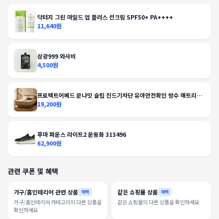
닥터지 그린 마일드 업 플러스 선크림 SPF50+ PA++++
11,640원
삼광999 와사비
4,500원
프로텍트어베드 문나잇 슬립 진드기차단 유아안전확인 방수 매트리스
커버
19,200원
푸마 파운스 라이트2 운동화 313496
62,900원
관련 쿠폰 및 혜택
가구/홈인테리어 관련 상품
같은 쇼핑몰 상품
혜택
혜택
가구/홈인테리어 카테고리의 다른 상품을
같은 쇼핑몰의 다른 상품을 확인하세요
확인하세요