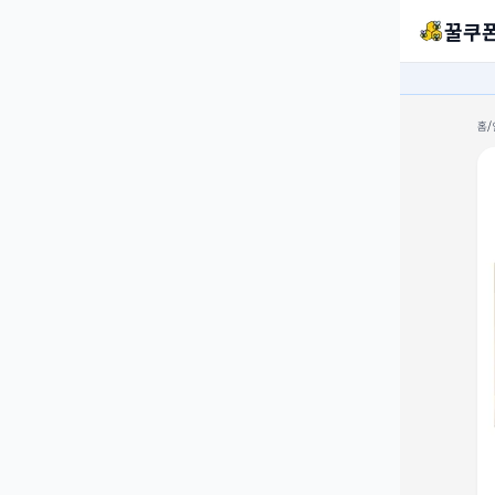
꿀쿠
홈
/