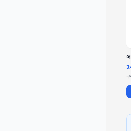
어
2
쿠