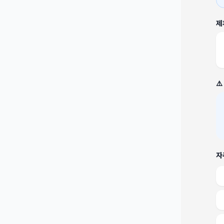
제
⚠
자