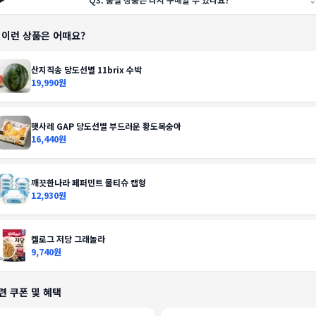
️ 이런 상품은 어때요?
산지직송 당도선별 11brix 수박
19,990원
햇사레 GAP 당도선별 부드러운 황도복숭아
16,440원
깨끗한나라 페퍼민트 물티슈 캡형
12,930원
켈로그 저당 그래놀라
9,740원
련 쿠폰 및 혜택