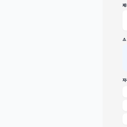
제
⚠
자