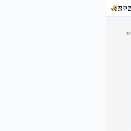
꿀쿠
홈
/