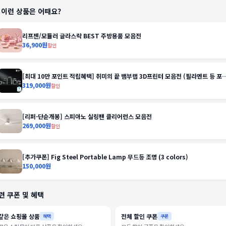
️ 이런 상품은 어때요?
리프젠/모듈러 글라스락 BEST 주방용품 모음전
36,900원
할인
[최대 10만 포인트 적립혜택] 취미의 끝 뱀부랩 3D프린터 모음전 (필라멘트 등 포
함)
319,000원
할인
[리퍼-단순개봉] 스피아노 실링팬 클리어런스 모음전
269,000원
할인
[추가쿠폰] Fig Steel Portable Lamp 무드등 조명 (3 colors)
150,000원
련 쿠폰 및 혜택
같은 쇼핑몰 상품
전체 할인 쿠폰
혜택
쿠폰