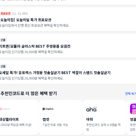
12. 31.까지
프로모션
[오늘의집] 오늘의딜 특가 프로모션
오늘의집에서 진행 중인 프로모션 혜택을 확인하세요.
상품
리프젠/모듈러 글라스락 BEST 주방용품 모음전
오늘의집 인기상품 36,900원 혜택을 확인하세요.
상품
오세일 특가! 유토렉스 가정용 칫솔살균기 BEST 벽걸이 스탠드 칫솔살균기
오늘의집 인기상품 26,900원 혜택을 확인하세요.
 추천인코드로 더 많은 혜택 받기
전체 보
대상웰라이프
캡컷
아하
영
3,000원 적립금 혜택 지급!
7일간 무료 사용 가능
추천인코드 입력 시 6캡슐 적
추천인
립
인트