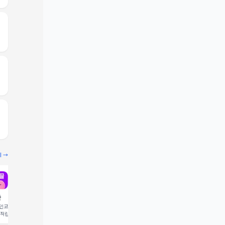
기 →
끌
빔
코드 입력 시 1,000 포
추천인코드 입력 시 2,000 크
 적립
레딧 적립