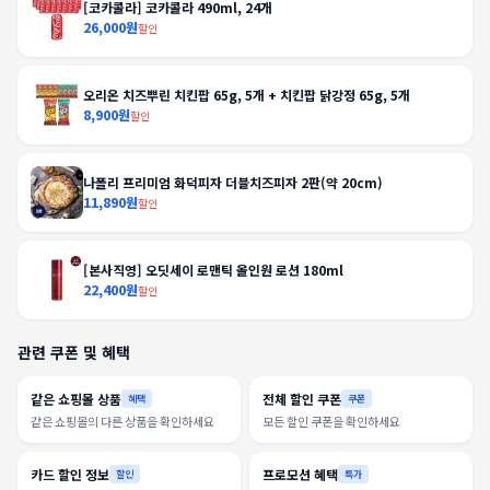
[코카콜라] 코카콜라 490ml, 24개
26,000원
할인
오리온 치즈뿌린 치킨팝 65g, 5개 + 치킨팝 닭강정 65g, 5개
8,900원
할인
나폴리 프리미엄 화덕피자 더블치즈피자 2판(약 20cm)
11,890원
할인
[본사직영] 오딧세이 로맨틱 올인원 로션 180ml
22,400원
할인
관련 쿠폰 및 혜택
같은 쇼핑몰 상품
전체 할인 쿠폰
혜택
쿠폰
같은 쇼핑몰의 다른 상품을 확인하세요
모든 할인 쿠폰을 확인하세요
카드 할인 정보
프로모션 혜택
할인
특가